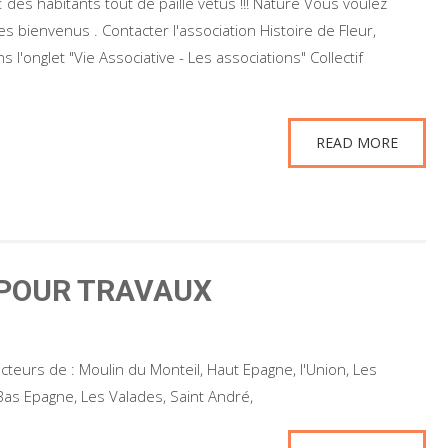
 : des habitants tout de paille vêtus !!! Nature Vous voulez
s bienvenus . Contacter l'association Histoire de Fleur,
l'onglet "Vie Associative - Les associations" Collectif
READ MORE
POUR TRAVAUX
eurs de : Moulin du Monteil, Haut Epagne, l'Union, Les
Bas Epagne, Les Valades, Saint André,