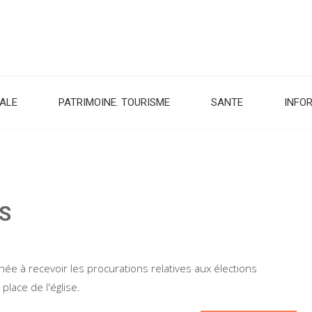
CALE
PATRIMOINE. TOURISME
SANTE
INFO
S
 à recevoir les procurations relatives aux élections
lace de l'église.