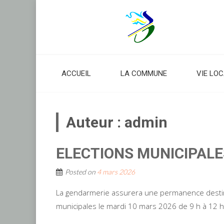
Skip
to
content
ACCUEIL
LA COMMUNE
VIE LO
Auteur :
admin
ELECTIONS MUNICIPALE
Posted on
4 mars 2026
La gendarmerie assurera une permanence destinée
municipales le mardi 10 mars 2026 de 9 h à 12 h p