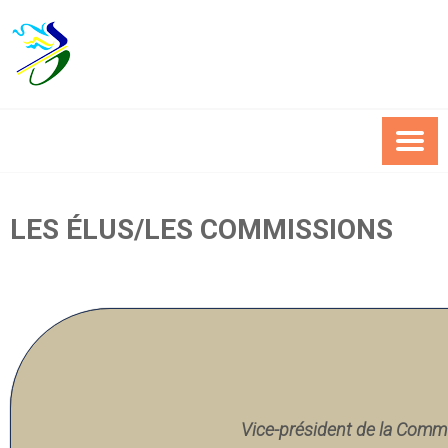
Skip
to
content
LES ÉLUS/LES COMMISSIONS
Vice-président de la Comm