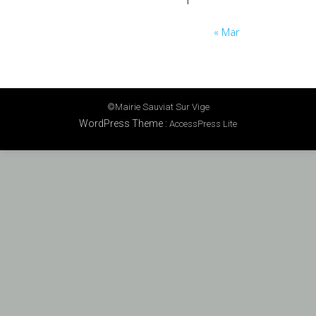
« Mar
©mairie Sauviat Sur Vige
WordPress Theme
:
AccessPress Lite