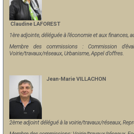
Claudine LAFOREST
1ère adjointe, déléguée à l’économie et aux finances, 
Membre des commissions : Commission d’évalua
Voirie/travaux/réseaux, Urbanisme, Appel d’offres.
Jean-Marie VILLACHON
2ème adjoint délégué à la voirie/travaux/réseaux, Repr
Membre des commissions:
Voirie/travaux/réseaux,
Ec