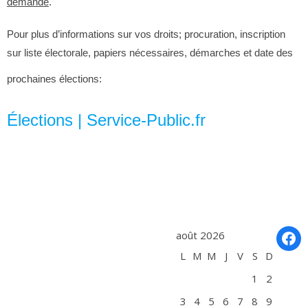
demande
.
Pour plus d’informations sur vos droits; procuration, inscription
sur liste électorale, papiers nécessaires, démarches et date des
prochaines élections:
Élections | Service-Public.fr
Fac
août 2026
L
M
M
J
V
S
D
1
2
3
4
5
6
7
8
9