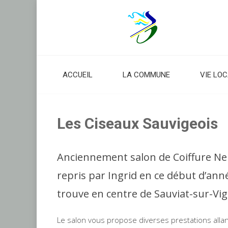
Skip
to
content
ACCUEIL
LA COMMUNE
VIE LO
Les Ciseaux Sauvigeois
Anciennement salon de Coiffure Nell
repris par Ingrid en ce début d’ann
trouve en centre de Sauviat-sur-Vig
Le salon vous propose diverses prestations allan