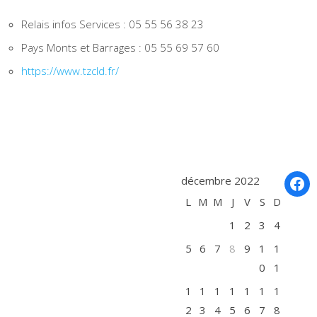
Relais infos Services : 05 55 56 38 23
Pays Monts et Barrages : 05 55 69 57 60
https://www.tzcld.fr/
Fac
décembre 2022
L
M
M
J
V
S
D
1
2
3
4
5
6
7
8
9
1
1
0
1
1
1
1
1
1
1
1
2
3
4
5
6
7
8