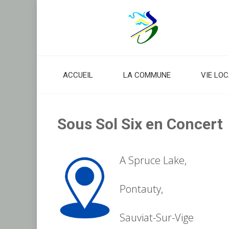
Skip
to
content
ACCUEIL
LA COMMUNE
VIE LO
Sous Sol Six en Concert
A Spruce Lake,
Pontauty,
Sauviat-Sur-Vige