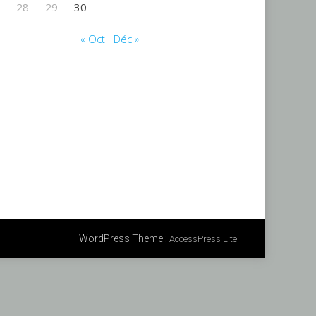
28
29
30
« Oct
Déc »
WordPress Theme
:
AccessPress Lite