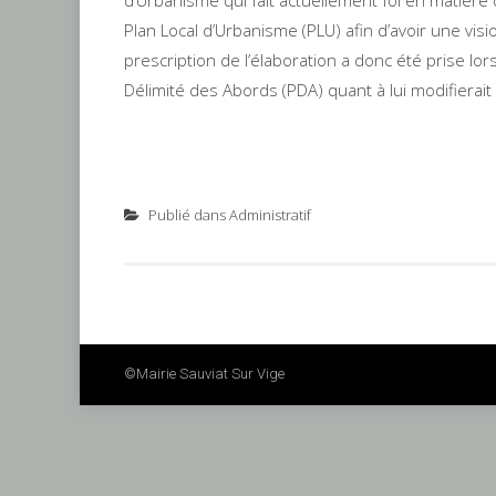
d’Urbanisme qui fait actuellement foi en matière 
Plan Local d’Urbanisme (PLU) afin d’avoir une vis
prescription de l’élaboration a donc été prise lo
Délimité des Abords (PDA) quant à lui modifierait 
Publié dans
Administratif
©mairie Sauviat Sur Vige