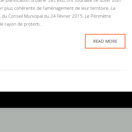
de planification urbaine. Les élus ont souhaité se doter d’un
ion plus cohérente de l’aménagement de leur territoire. La
rs du Conseil Municipal du 24 Février 2015. Le Périmètre
le rayon de protecti...
READ MORE