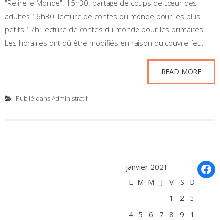
"Relire le Monde". 15h30: partage de coups de cœur des
adultes 16h30: lecture de contes du monde pour les plus
petits 17h: lecture de contes du monde pour les primaires
Les horaires ont dû être modifiés en raison du couvre-feu.
READ MORE
Publié dans
Administratif
Fac
janvier 2021
L
M
M
J
V
S
D
1
2
3
4
5
6
7
8
9
1