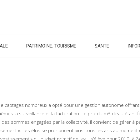
CALE
PATRIMOINE. TOURISME
SANTE
INFO
de captages nombreux a opté pour une gestion autonome offrant à 
es la surveillance et la facturation. Le prix du m3 d’eau étant f
des sommes engagées par la collectivité, il convient de gérer à pa
ssement ». Les élus se prononcent ainsi tous les ans au moment d
vestissement » du budget primitif de l’eau s’élève pour 2010 à 24