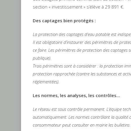
section « investissement » s’élève à 29 891 €.
Des captages bien protégés :
La protection des captages d’eau potable est indispen
Il est obligatoire d’instaurer des périmètres de prote
ce faire. Les périmètres de protection des captages so
publique).
Trois périmètres sont à considérer : la protection imm
protection rapprochée (contre les substances et activité
réglementées).
Les normes, les analyses, les contrôles…
Le réseau est sous contrôle permanent. L’équipe techni
automatiquement. Les normes contrôlant la qualité 
consommateur peut consulter en mairie les bulletins ré