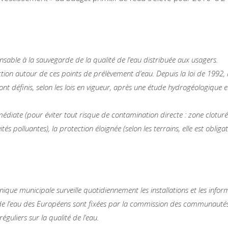
sable à la sauvegarde de la qualité de l’eau distribuée aux usagers.
ction autour de ces points de prélèvement d’eau. Depuis la loi de 1992, 
nt définis, selon les lois en vigueur, après une étude hydrogéologique e
édiate (pour éviter tout risque de contamination directe : zone cloturée d
s polluantes), la protection éloignée (selon les terrains, elle est obligat
que municipale surveille quotidiennement les installations et les inform
de l’eau des Européens sont fixées par la commission des communauté
guliers sur la qualité de l’eau.