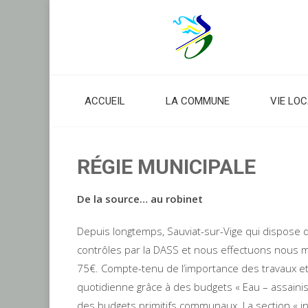
Skip
to
content
ACCUEIL
LA COMMUNE
VIE LO
RÉGIE MUNICIPALE
De la source… au robinet
Depuis longtemps, Sauviat-sur-Vige qui dispose 
contrôles par la DASS et nous effectuons nous mêm
75€. Compte-tenu de l’importance des travaux et 
quotidienne grâce à des budgets « Eau – assaini
des budgets primitifs communaux. La section « in