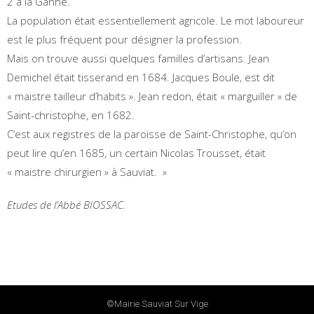
2 à la Ganne.
La population était essentiellement agricole. Le mot laboureur
est le plus fréquent pour désigner la profession.
Mais on trouve aussi quelques familles d’artisans. Jean
Demichel était tisserand en 1684. Jacques Boule, est dit
« maistre tailleur d’habits ». Jean redon, était « marguiller » de
Saint-christophe, en 1682.
C’est aux registres de la paroisse de Saint-Christophe, qu’on
peut lire qu’en 1685, un certain Nicolas Trousset, était
« maistre chirurgien » à Sauviat.
»
Etudes de l’Abbé BIOSSAC.
©mairie Sauviat Sur Vige