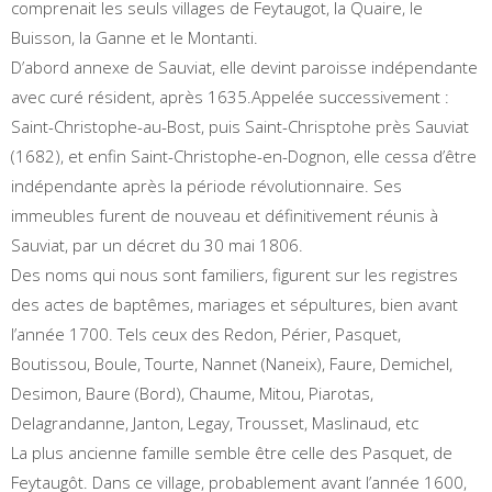
comprenait les seuls villages de Feytaugot, la Quaire, le
Buisson, la Ganne et le Montanti.
D’abord annexe de Sauviat, elle devint paroisse indépendante
avec curé résident, après 1635.Appelée successivement :
Saint-Christophe-au-Bost, puis Saint-Chrisptohe près Sauviat
(1682), et enfin Saint-Christophe-en-Dognon, elle cessa d’être
indépendante après la période révolutionnaire. Ses
immeubles furent de nouveau et définitivement réunis à
Sauviat, par un décret du 30 mai 1806.
Des noms qui nous sont familiers, figurent sur les registres
des actes de baptêmes, mariages et sépultures, bien avant
l’année 1700. Tels ceux des Redon, Périer, Pasquet,
Boutissou, Boule, Tourte, Nannet (Naneix), Faure, Demichel,
Desimon, Baure (Bord), Chaume, Mitou, Piarotas,
Delagrandanne, Janton, Legay, Trousset, Maslinaud, etc
La plus ancienne famille semble être celle des Pasquet, de
Feytaugôt. Dans ce village, probablement avant l’année 1600,