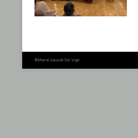
©mairie Sauviat Sur Vige