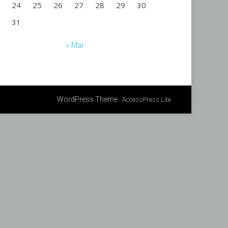
24
25
26
27
28
29
30
31
« Mar
WordPress Theme
:
AccessPress Lite