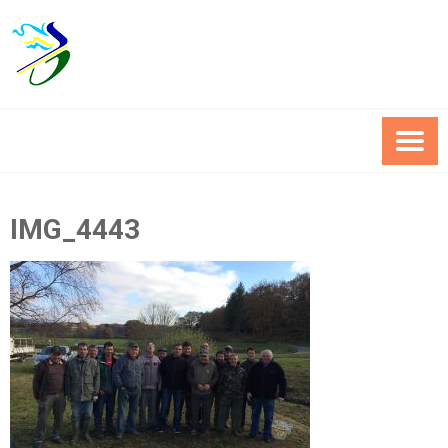
Skip
to
content
IMG_4443