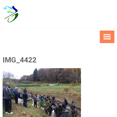
Skip
to
content
IMG_4422