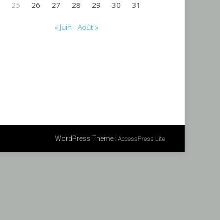
25
26
27
28
29
30
31
« Juin
Août »
WordPress Theme
:
AccessPress Lite