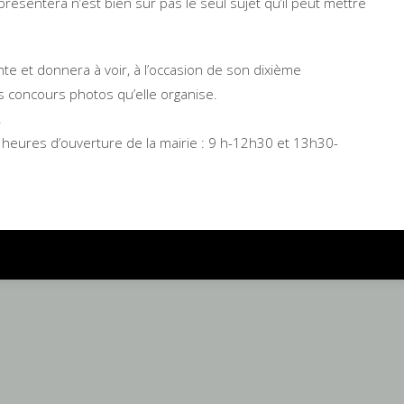
il présentera n’est bien sûr pas le seul sujet qu’il peut mettre
te et donnera à voir, à l’occasion de son dixième
es concours photos qu’elle organise.
.
x heures d’ouverture de la mairie : 9 h-12h30 et 13h30-