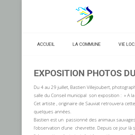
Skip
to
content
ACCUEIL
LA COMMUNE
VIE LO
EXPOSITION PHOTOS DU 
Du 4 au 29 juillet, Bastien Villejoubert, photogra
salle du Conseil municipal son exposition : » A la
Cet artiste , originaire de Sauviat retrouvera cett
quelques années.
Bastien est un passionné des animaux sauvages 
l’observation d’une chevrette. Depuis ce jour là 