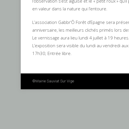
l’observation s’est aiguisé et le « petit roux » qu’
en valeur dans la nature qui l’entoure.
L’association Gabbr’Ô Forêt d’Epagne sera présen
anniversaire, les meilleurs clichés primés lors d
Le vernissage aura lieu lundi 4 juillet à 19 heures
L’exposition sera visible du lundi au vendredi au
17h30; Entrée libre.
©mairie Sauviat Sur Vige