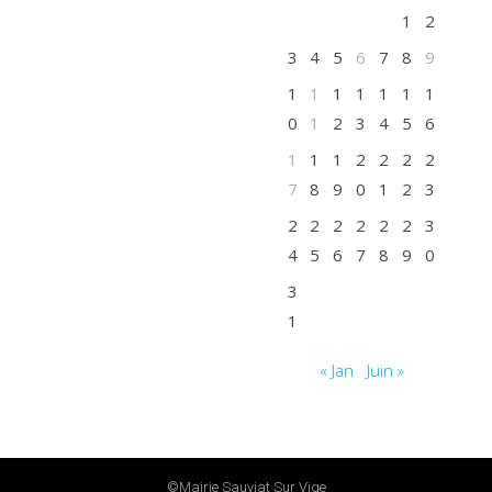
1
2
3
4
5
6
7
8
9
1
1
1
1
1
1
1
0
1
2
3
4
5
6
1
1
1
2
2
2
2
7
8
9
0
1
2
3
2
2
2
2
2
2
3
4
5
6
7
8
9
0
3
1
« Jan
Juin »
©mairie Sauviat Sur Vige