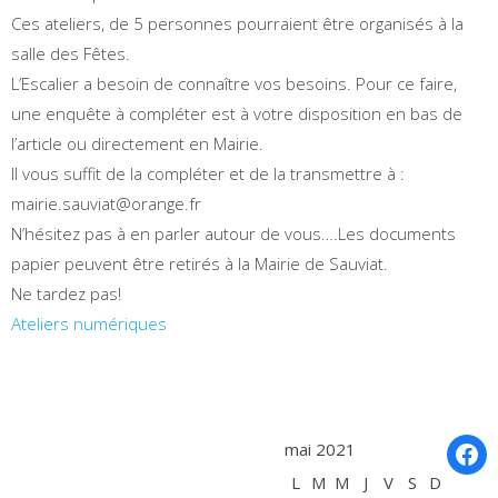
Ces ateliers, de 5 personnes pourraient être organisés à la
salle des Fêtes.
L’Escalier a besoin de connaître vos besoins. Pour ce faire,
une enquête à compléter est à votre disposition en bas de
l’article ou directement en Mairie.
Il vous suffit de la compléter et de la transmettre à :
mairie.sauviat@orange.fr
N’hésitez pas à en parler autour de vous….Les documents
papier peuvent être retirés à la Mairie de Sauviat.
Ne tardez pas!
Ateliers numériques
Fac
mai 2021
L
M
M
J
V
S
D